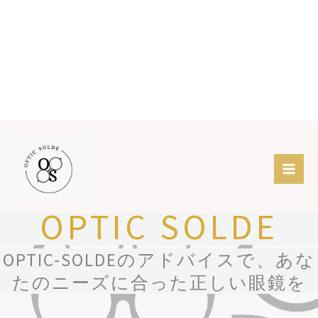
内
Mai
容
Men
を
ス
キ
OPTIC SOLDE
ッ
プ
OPTIC-SOLDEのアドバイスで、あな
たのニーズに合った正しい眼鏡を